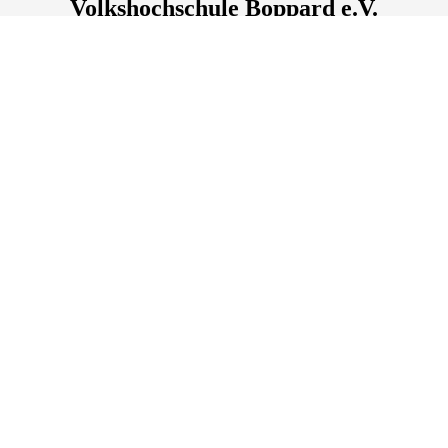
Volkshochschule Boppard e.V.
(Stadthalle)
Oberstraße
141
, 56154
Boppard
Deutschland
Tel.: +49 6742 898866
Fax.: +49 6742 898867
info@vhs-boppard.de
Lage & Routenplaner
Öffnungszeiten:
Montags, dienstags und mittwochs
sind wir vor Ort erreichbar von
9.00 Uhr bis 13.00 Uhr.
Donnerstags und freitags sind wir telefonisch erreichbar von 9.00 Uhr
bis 15.00 Uhr.