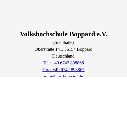
Volkshochschule Boppard e.V.
(Stadthalle)
Oberstraße
141
, 56154
Boppard
Deutschland
Tel.: +49 6742 898866
Fax.: +49 6742 898867
info@vhs-boppard.de
Lage & Routenplaner
Öffnungszeiten:
Montags, dienstags und mittwochs
sind wir vor Ort erreichbar von
9.00 Uhr bis 13.00 Uhr.
Donnerstags und freitags sind wir telefonisch erreichbar von 9.00 Uhr
bis 15.00 Uhr.