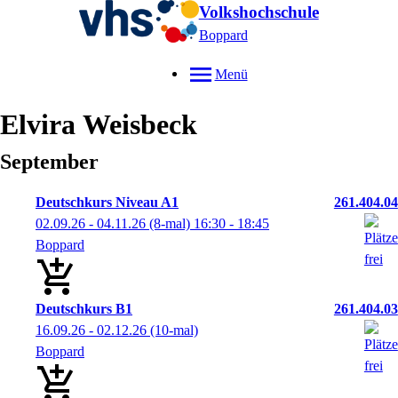
Volkshochschule
Boppard
Menü
Elvira
Weisbeck
September
Deutschkurs Niveau A1
261.404.04
02.09.26 - 04.11.26
(8-mal)
16:30
- 18:45
Boppard
Deutschkurs B1
261.404.03
16.09.26 - 02.12.26
(10-mal)
Boppard