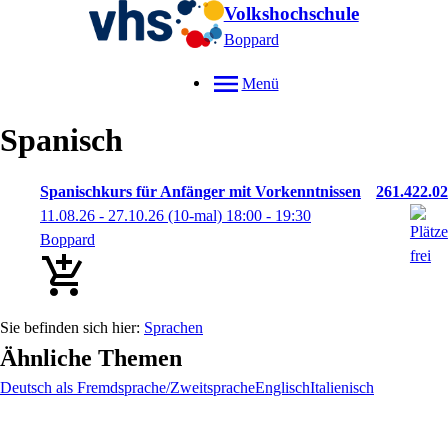
Volkshochschule
Boppard
Menü
Spanisch
Spanischkurs für Anfänger mit Vorkenntnissen
261.422.02
11.08.26 - 27.10.26
(10-mal)
18:00
- 19:30
Boppard
Sprachen
Ähnliche Themen
Deutsch als Fremdsprache/Zweitsprache
Englisch
Italienisch